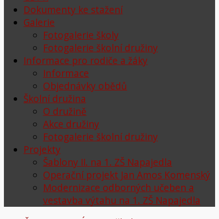
Dokumenty ke stažení
Galerie
Fotogalerie školy
Fotogalerie školní družiny
Informace pro rodiče a žáky
Informace
Objednávky obědů
Školní družina
O družině
Akce družiny
Fotogalerie školní družiny
Projekty
Šablony II. na 1. ZŠ Napajedla
Operační projekt Jan Amos Komenský
Modernizace odborných učeben a
vestavba výtahu na 1. ZŠ Napajedla