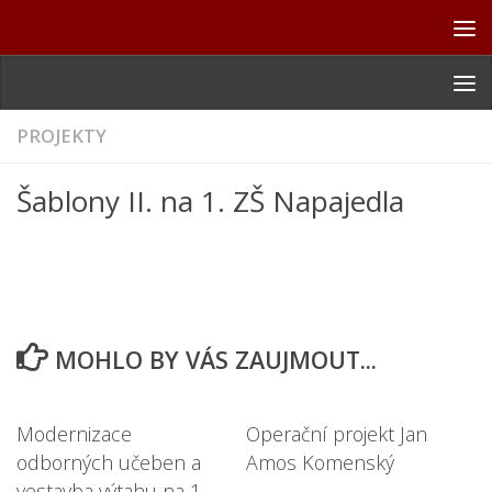
Skip to content
PROJEKTY
Šablony II. na 1. ZŠ Napajedla
MOHLO BY VÁS ZAUJMOUT...
Modernizace
Operační projekt Jan
odborných učeben a
Amos Komenský
vestavba výtahu na 1.