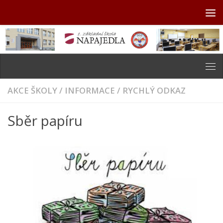
Skip to content
AKCE ŠKOLY
/
INFORMACE
/
RYCHLÝ ODKAZ
Sběr papíru